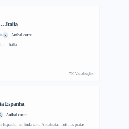
 …Italia
ia
Aníbal corre
sima Itália
709 Visualizações
Hotel em Andaluzia Espanha
Aníbal corre
m Espanha na linda zona Andaluzia….otimas praias