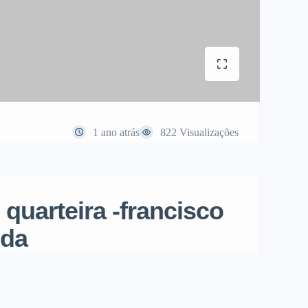
1 ano atrás
822 Visualizações
 quarteira -francisco
nda