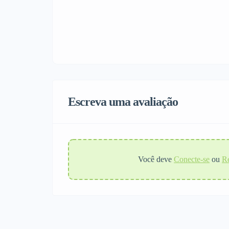
Escreva uma avaliação
Você deve
Conecte-se
ou
Re